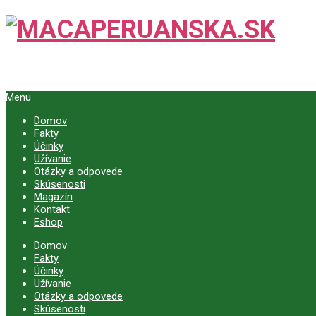
Menu
Domov
Fakty
Účinky
Užívanie
Otázky a odpovede
Skúsenosti
Magazín
Kontakt
Eshop
Domov
Fakty
Účinky
Užívanie
Otázky a odpovede
Skúsenosti