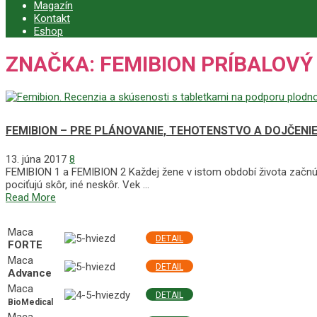
Magazín
Kontakt
Eshop
ZNAČKA:
FEMIBION PRÍBALOVÝ
FEMIBION – PRE PLÁNOVANIE, TEHOTENSTVO A DOJČENIE
13. júna 2017
8
FEMIBION 1 a FEMIBION 2 Každej žene v istom období života začnú tak
pociťujú skôr, iné neskôr. Vek …
Read More
NAJLEPŠIE MACA PRODUKTY
Maca
DETAIL
FORTE
Maca
DETAIL
Advance
Maca
DETAIL
BioMedical