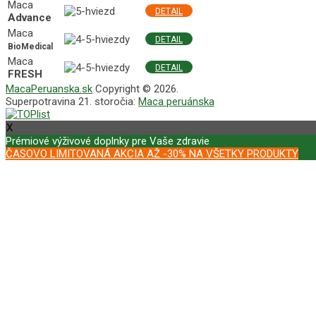
Maca
DETAIL
Advance
Maca
DETAIL
BioMedical
Maca
DETAIL
FRESH
MacaPeruanska.sk
Copyright © 2026.
Superpotravina 21. storočia:
Maca peruánska
X
Prémiové výživové doplnky pre Vaše zdravie
ČASOVO LIMITOVANÁ AKCIA AŽ -30% NA VŠETKY PRODUKTY