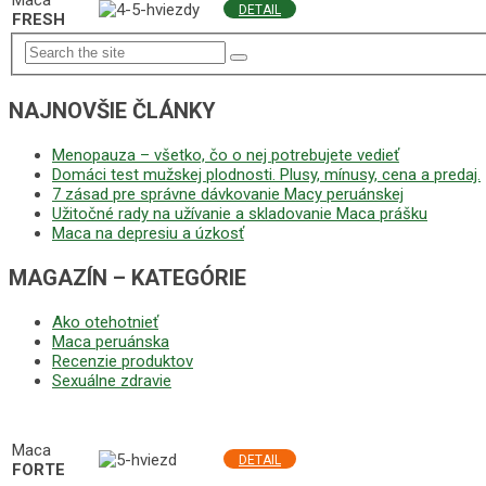
Maca
DETAIL
FRESH
NAJNOVŠIE ČLÁNKY
Menopauza – všetko, čo o nej potrebujete vedieť
Domáci test mužskej plodnosti. Plusy, mínusy, cena a predaj.
7 zásad pre správne dávkovanie Macy peruánskej
Užitočné rady na užívanie a skladovanie Maca prášku
Maca na depresiu a úzkosť
MAGAZÍN – KATEGÓRIE
Ako otehotnieť
Maca peruánska
Recenzie produktov
Sexuálne zdravie
NAJLEPŠIE MACA PRODUKTY
Maca
DETAIL
FORTE