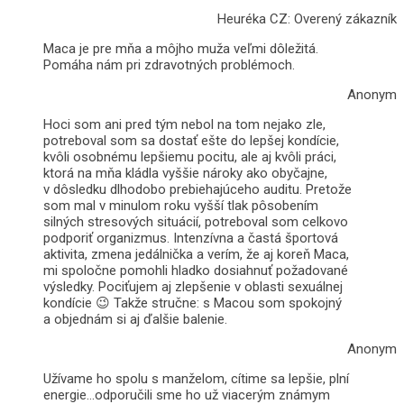
Heuréka CZ: Overený zákazník
Maca je pre mňa a môjho muža veľmi dôležitá.
Pomáha nám pri zdravotných problémoch.
Anonym
Hoci som ani pred tým nebol na tom nejako zle,
potreboval som sa dostať ešte do lepšej kondície,
kvôli osobnému lepšiemu pocitu, ale aj kvôli práci,
ktorá na mňa kládla vyššie nároky ako obyčajne,
v dôsledku dlhodobo prebiehajúceho auditu. Pretože
som mal v minulom roku vyšší tlak pôsobením
silných stresových situácií, potreboval som celkovo
podporiť organizmus. Intenzívna a častá športová
aktivita, zmena jedálnička a verím, že aj koreň Maca,
mi spoločne pomohli hladko dosiahnuť požadované
výsledky. Pociťujem aj zlepšenie v oblasti sexuálnej
kondície 😉 Takže stručne: s Macou som spokojný
a objednám si aj ďalšie balenie.
Anonym
Užívame ho spolu s manželom, cítime sa lepšie, plní
energie…odporučili sme ho už viacerým známym