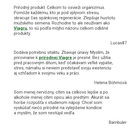
Prírodný produkt. Celkom to osvieži organizmus.
Pomôže každému, kto je pod vplyvom stresu,
skracuje čas spánkovej regenerácie. Zlepšuje hustotu
mužského semena. Rozhodne to ale neužívam ako
Viagru
, to sú podľa môjho názoru celkom odlišné
produkty.
Lucas87
Dodáva potrebnú vitalitu. Zbavuje únavy. Myslím, že
prirovnanie k
prírodnej Viagre
je presné. Bez užitia
pred pracovným dňom, keď očakávam veľké vypätie,
stres, námahu si neviem predstaviť svoju existenciu
aj vzhľadom k svojmu veku a práci.
Helena Böhmová
Som menej nervózny, cítim sa celkovo lepšie a po
alkohole menej cítim opicu ako predtým. Akurát sa
horšie rozpúšťa v studenom nápoji. Chcel som
vyskúšať niečo prírodné na vylepšenie kondície
a myslím, že som nestúpil vedľa.
Bambuler