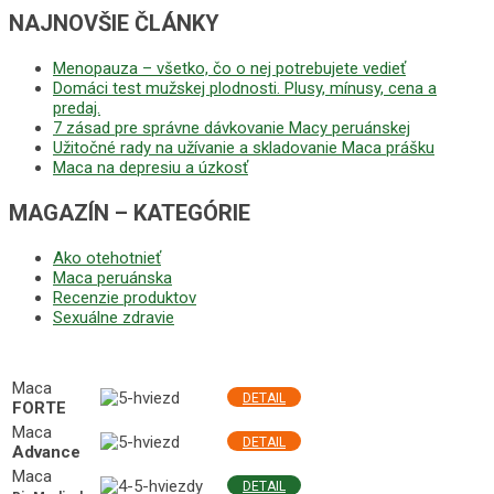
NAJNOVŠIE ČLÁNKY
Menopauza – všetko, čo o nej potrebujete vedieť
Domáci test mužskej plodnosti. Plusy, mínusy, cena a
predaj.
7 zásad pre správne dávkovanie Macy peruánskej
Užitočné rady na užívanie a skladovanie Maca prášku
Maca na depresiu a úzkosť
MAGAZÍN – KATEGÓRIE
Ako otehotnieť
Maca peruánska
Recenzie produktov
Sexuálne zdravie
NAJLEPŠIE MACA PRODUKTY
Maca
DETAIL
FORTE
Maca
DETAIL
Advance
Maca
DETAIL