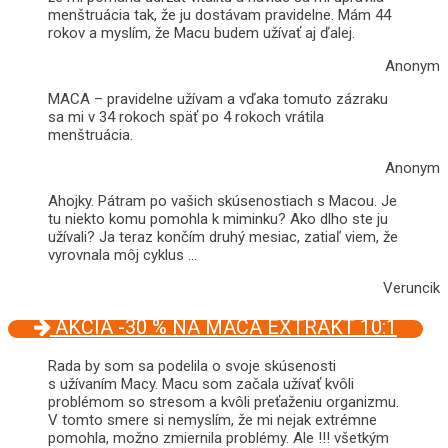
menštruácia tak, že ju dostávam pravidelne. Mám 44
rokov a myslím, že Macu budem užívať aj ďalej.
Anonym
MACA – pravidelne užívam a vďaka tomuto zázraku
sa mi v 34 rokoch späť po 4 rokoch vrátila
menštruácia.
Anonym
Ahojky. Pátram po vašich skúsenostiach s Macou. Je
tu niekto komu pomohla k miminku? Ako dlho ste ju
užívali? Ja teraz končím druhý mesiac, zatiaľ viem, že
vyrovnala môj cyklus …
Veruncik
AKCIA -30 % NA MACA EXTRAKT 10:1
Rada by som sa podelila o svoje skúsenosti
s užívaním Macy. Macu som začala užívať kvôli
problémom so stresom a kvôli preťaženiu organizmu.
V tomto smere si nemyslím, že mi nejak extrémne
pomohla, možno zmiernila problémy. Ale !!! všetkým