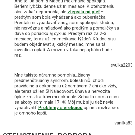
Ahojte. Ja som s Macou maximálne spokojná.
Beriem lyžičku denne už tri mesiace. K otehotneniu
síce zatiaľ nepomohla, ale
zlepšila mi pleť
–
predtým som bola vyhádzaná ako pubertiačka.
Prestali mi vypadávať vlasy, som spokojná, kľudná,
nie nervózna a náladová ako predtým a pomaličky sa
dáva do poriadku aj cyklus. Predtým raz za 2-3
mesiace, teraz už len meškanie týždeň. Kľudne si ju
budem objednávať aj každý mesiac, mne sa tá
investícia oplatí. A možno vďaka nej aj bábo bude…
raz.
evulka2203
Mne takisto náramne pomohla…žiadny
predmenštruačný syndróm, bolesti nič…chodí
pravidelne a dokonca ju už nemávam 7 dni ako vždy,
ale teraz už len 5! Náladovosť, únava a nervozita
úplne zmizli a trávi mi dokonale. Schudla som a cítim
sa akoby som mala 17! 😀 Môj muž si ju tiež nevie
vynachváliť.
Problémy s erekciou
úplne zmizli a sex
je omnoho lepší.
vanilka83