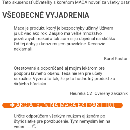
Táto skúsenosť užívateľky s koreňom MACA hovorí za všetky osta
VŠEOBECNÉ VYJADRENIA
Maca je produkt, ktorý je bezpochyby účinný. Užívam
ju už viac ako rok. Zaujalo ma veľké množstvo
pozitívnych reakcií a tak som si ju objednal na skúšku.
Od tej doby ju konzumujem pravidelne. Recenzie
neklamali.
Karel Pastor
Otestované a odporúčané aj mojim lekárom pre
podporu krvného obehu. Teda nie len pre účely
sexuálne. Vyzerá to tak, že je to hodnotný produkt zo
širšieho hľadiska.
Heuréka CZ: Overený zákazník
AKCIA -30 % NA MACA EXTRAKT 10:1
Určite odporúčam všetkým mužom aj ženám po
štyridsiatke pre povzbudenie. Tým nemyslím len na
večer …… 🙂