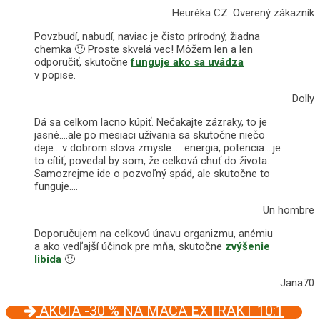
Heuréka CZ: Overený zákazník
Povzbudí, nabudí, naviac je čisto prírodný, žiadna
chemka 🙂 Proste skvelá vec! Môžem len a len
odporučiť, skutočne
funguje ako sa uvádza
v popise.
Dolly
Dá sa celkom lacno kúpiť. Nečakajte zázraky, to je
jasné….ale po mesiaci užívania sa skutočne niečo
deje….v dobrom slova zmysle……energia, potencia….je
to cítiť, povedal by som, že celková chuť do života.
Samozrejme ide o pozvoľný spád, ale skutočne to
funguje….
Un hombre
Doporučujem na celkovú únavu organizmu, anémiu
a ako vedľajší účinok pre mňa, skutočne
zvýšenie
libida
🙂
Jana70
AKCIA -30 % NA MACA EXTRAKT 10:1