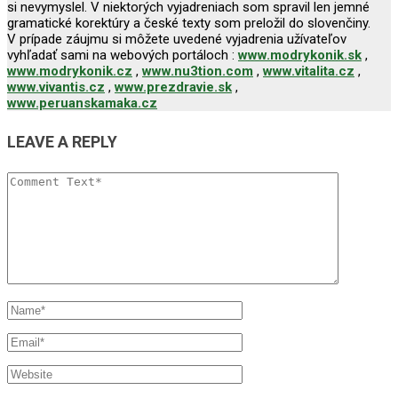
si nevymyslel. V niektorých vyjadreniach som spravil len jemné
gramatické korektúry a české texty som preložil do slovenčiny.
V prípade záujmu si môžete uvedené vyjadrenia užívateľov
vyhľadať sami na webových portáloch :
www.modrykonik.sk
,
www.modrykonik.cz
,
www.nu3tion.com
,
www.vitalita.cz
,
www.vivantis.cz
,
www.prezdravie.sk
,
www.peruanskamaka.cz
LEAVE A REPLY