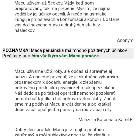
Macu užívam už 5 rokov. Vždy, keď som
prepracovaný, tak ma preberie. Myslím, že najmä
vodiči by jej účinky ocenili. A niečo na usmiatie.
Funguje pri oslavách a konzumácii alkoholu. Dostane
vás do triezveho stavu a druhý deň ste bez
následkov.
Anonym
POZNÁMKA:
Maca peruánska má mnoho pozitívnych účinkov.
Prečítajte si,
s čím všetkým vám Maca pomôže
Macu užívame už 2 roky, ale občas si spravíme aj
pauzu. A chceme povedať, že je skutočne výborným
prostriedkom k dodaniu energie, k zlepšeniu
celkového pocitu ako psychického tak aj fyzického.
Náš dedo sa po ťažkej operácii nemohol pozbierať,
nemal chuť k jedlu a bol celkovo veľmi slabý. Začali
sme mu podávať Macu trikrát denne a po krátkej
dobe začal opäť jesť a pomaly sa mu vracajú sily.
Manželia Katarína a Karol B.
Dobrý deň, produkt Maca je z môjho pohľadu
zaujímavý a môj subjektívny pocit je, že zlepšuje