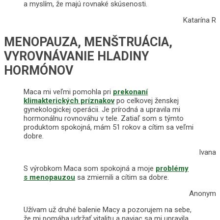
a myslím, že majú rovnaké skúsenosti.
Katarína R
MENOPAUZA, MENŠTRUÁCIA,
VYROVNÁVANIE HLADINY
HORMÓNOV
Maca mi veľmi pomohla pri
prekonaní
klimakterických príznakov
po celkovej ženskej
gynekologickej operácii. Je prírodná a upravila mi
hormonálnu rovnováhu v tele. Zatiaľ som s týmto
produktom spokojná, mám 51 rokov a cítim sa veľmi
dobre.
Ivana
S výrobkom Maca som spokojná a moje
problémy
s menopauzou
sa zmiernili a cítim sa dobre.
Anonym
Užívam už druhé balenie Macy a pozorujem na sebe,
že mi pomáha udržať vitalitu a naviac sa mi upravila