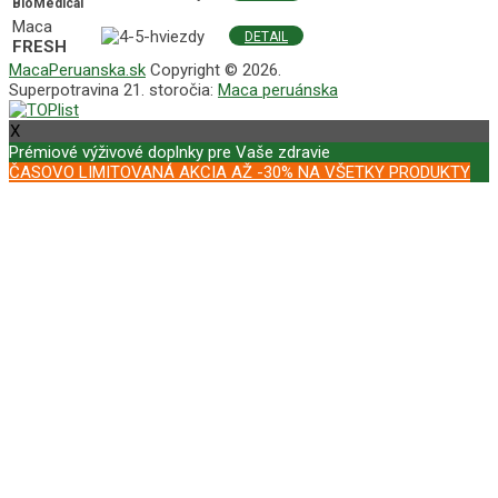
BioMedical
Maca
DETAIL
FRESH
MacaPeruanska.sk
Copyright © 2026.
Superpotravina 21. storočia:
Maca peruánska
X
Prémiové výživové doplnky pre Vaše zdravie
ČASOVO LIMITOVANÁ AKCIA AŽ -30% NA VŠETKY PRODUKTY