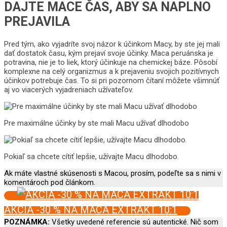
DAJTE MACE ČAS, ABY SA NAPLNO
PREJAVILA
Pred tým, ako vyjadríte svoj názor k účinkom Macy, by ste jej mali
dať dostatok času, kým prejaví svoje účinky. Maca peruánska je
potravina, nie je to liek, ktorý účinkuje na chemickej báze. Pôsobí
komplexne na celý organizmus a k prejaveniu svojich pozitívnych
účinkov potrebuje čas. To si pri pozornom čítaní môžete všimnúť
aj vo viacerých vyjadreniach užívateľov.
Pre maximálne účinky by ste mali Macu užívať dlhodobo
Pokiaľ sa chcete cítiť lepšie, užívajte Macu dlhodobo.
Ak máte vlastné skúsenosti s Macou, prosím, podeľte sa s nimi v
komentároch pod článkom.
AKCIA -30 % NA MACA EXTRAKT 10:1
POZNÁMKA:
Všetky uvedené referencie sú autentické. Nič som