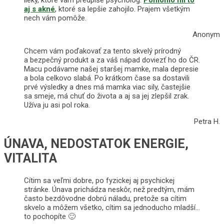
lieky, ktoré vám predpíše psychológ.
Pomohlo mi to
aj s akné
, ktoré sa lepšie zahojilo. Prajem všetkým
nech vám pomôže.
Anonym
Chcem vám poďakovať za tento skvelý prírodný
a bezpečný produkt a za váš nápad doviezť ho do ČR.
Macu podávame našej staršej mamke, mala depresie
a bola celkovo slabá. Po krátkom čase sa dostavili
prvé výsledky a dnes má mamka viac sily, častejšie
sa smeje, má chuť do života a aj sa jej zlepšil zrak.
Užíva ju asi pol roka.
Petra H.
ÚNAVA, NEDOSTATOK ENERGIE,
VITALITA
Cítim sa veľmi dobre, po fyzickej aj psychickej
stránke. Únava prichádza neskôr, než predtým, mám
často bezdôvodne dobrú náladu, pretože sa cítim
skvelo a môžem všetko, cítim sa jednoducho mladší…
to pochopíte 🙂