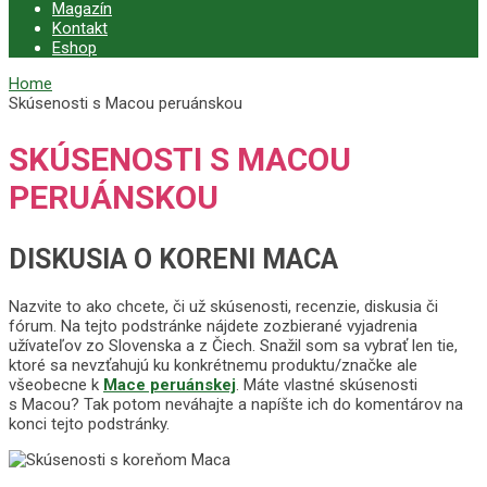
Magazín
Kontakt
Eshop
Home
Skúsenosti s Macou peruánskou
SKÚSENOSTI S MACOU
PERUÁNSKOU
DISKUSIA O KORENI MACA
Nazvite to ako chcete, či už skúsenosti, recenzie, diskusia či
fórum. Na tejto podstránke nájdete zozbierané vyjadrenia
užívateľov zo Slovenska a z Čiech. Snažil som sa vybrať len tie,
ktoré sa nevzťahujú ku konkrétnemu produktu/značke ale
všeobecne k
Mace peruánskej
. Máte vlastné skúsenosti
s Macou? Tak potom neváhajte a napíšte ich do komentárov na
konci tejto podstránky.