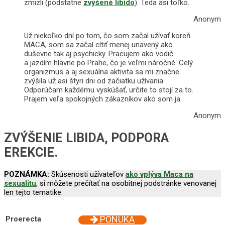
zmizli (podstatne
zvýšené libido
). Teda asi toľko.
Anonym
Už niekoľko dní po tom, čo som začal užívať koreň
MACA, som sa začal cítiť menej unavený ako
duševne tak aj psychicky. Pracujem ako vodič
a jazdím hlavne po Prahe, čo je veľmi náročné. Celý
organizmus a aj sexuálna aktivita sa mi značne
zvýšila už asi štyri dni od začiatku užívania.
Odporúčam každému vyskúšať, určite to stojí za to.
Prajem veľa spokojných zákazníkov ako som ja.
Anonym
ZVÝŠENIE LIBIDA, PODPORA
EREKCIE.
POZNÁMKA:
Skúsenosti užívateľov
ako vplýva Maca na
sexualitu
, si môžete prečítať na osobitnej podstránke venovanej
len tejto tematike.
NAJPREDÁVANEJŠIE TABLETKY NA EREKCIU
PONUKA
Proerecta