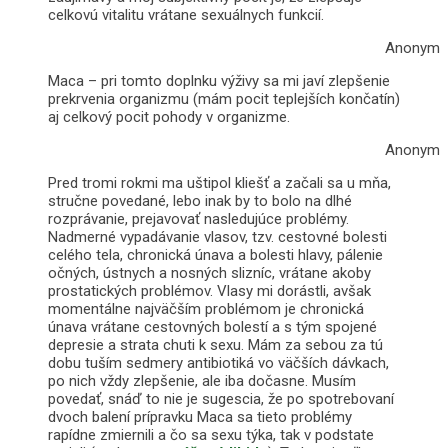
celkovú vitalitu vrátane sexuálnych funkcií.
Anonym
Maca – pri tomto doplnku výživy sa mi javí zlepšenie
prekrvenia organizmu (mám pocit teplejších končatín)
aj celkový pocit pohody v organizme.
Anonym
Pred tromi rokmi ma uštipol kliešť a začali sa u mňa,
stručne povedané, lebo inak by to bolo na dlhé
rozprávanie, prejavovať nasledujúce problémy.
Nadmerné vypadávanie vlasov, tzv. cestovné bolesti
celého tela, chronická únava a bolesti hlavy, pálenie
očných, ústnych a nosných slizníc, vrátane akoby
prostatických problémov. Vlasy mi dorástli, avšak
momentálne najväčším problémom je chronická
únava vrátane cestovných bolestí a s tým spojené
depresie a strata chuti k sexu. Mám za sebou za tú
dobu tuším sedmery antibiotiká vo väčších dávkach,
po nich vždy zlepšenie, ale iba dočasne. Musím
povedať, snáď to nie je sugescia, že po spotrebovaní
dvoch balení prípravku Maca sa tieto problémy
rapídne zmiernili a čo sa sexu týka, tak v podstate