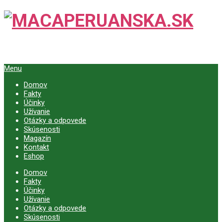
Menu
Domov
Fakty
Účinky
Užívanie
Otázky a odpovede
Skúsenosti
Magazín
Kontakt
Eshop
Domov
Fakty
Účinky
Užívanie
Otázky a odpovede
Skúsenosti