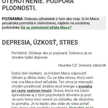
OTEHOTNENIE. PODPORA
PLODNOSTI.
POZNÁMKA:
Diskusiu užívateliek o tom ako resp. či im Maca
peruánska pomohla k otehotneniu, nájdete na osobitnej
podstránke
Dá sa otehotnieť vďaka Mace?
DEPRESIA, ÚZKOSŤ, STRES
Perfektné. Účinkuje ako je popísané. Dokonca aj na
stredne ťažké depresie.
Heuréka CZ: Overený zákazník
Dobrý deň všetkým. Ja môžem Macu odporučiť.
Užívam ju dlhšiu dobu. Čo sa týka stresu, ktorý som
mal, ma Maca dosť skľudnila. Ten stres je miernejší,
chodím posilňovať, dodáva dosť energie a
pomáha
pri raste svalovej hmoty
. Únava, ktorá ma často
sprevádzala aj z tých psychických dôvodov je preč.
Ja som tomu moc neveril zo začiatku, ale skutočne
to pomáha. Je to lepšie, ako stále do seba pchať