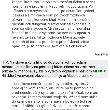
ženám, ktoré majú problém s menštruáciou a rôzne
hormonálne problémy, Macu veľmi odporúčam. Po
kŕčoch a hrozných bolestiach, po neustálom jedení
ibalginu a zimniciach som po dvoch týždňoch
užívania mala konečne kľud. Mohla som konečne pri
menštruácii fungovať. Všetky bolesti skončili a ja
som sa cítila výborne. Myslím, že na hormonálnu
činnosť to funguje výborne. Na sexuálny apetít, si
myslím, že tiež, takže rozhodne Macu užívajte
a aspoň tri balenia po sebe s prestávkami určite
opakujte, je to zázrak !!! bez vedľajších účinkov.
Anonym
TIP:
Na slovenskom trhu sú dostupné voľnopredané
nehormonálne lieky na prírodnej báze určené na zmiernenie
príznakov menopauzy. Ide o výživový doplnok s názvom
MENOX
45
,ktorý vo svojom zložení obsahuje aj Macu peruánsku.
…ja celkovo nemám problémy s ničím, myslím, že
som aj celkom zdravá, ale určite mi to pomohlo na
predmenštruačný syndróm…a to veľmi! Však som ani
nevedela, že mám dostať svoje dni, až keď som kukla
do kalendára a to ja som mávala bolesti a boľavé
prsia už väčšinou týždeň-dva pred…a určite som