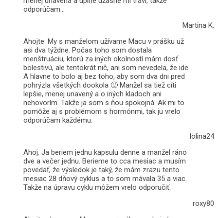
menej unavená a úplne úžasne mi trávi, takže
odporúčam…
Martina K.
Ahojte. My s manželom užívame Macu v prášku už
asi dva týždne. Počas toho som dostala
menštruáciu, ktorú za iných okolností mám dosť
bolestivú, ale tentokrát nič, ani som nevedela, že ide.
A hlavne to bolo aj bez toho, aby som dva dni pred
pohrýzla všetkých dookola 🙂 Manžel sa tiež cíti
lepšie, menej unavený a o iných kladoch ani
nehovorím. Takže ja som s ňou spokojná. Ak mi to
pomôže aj s problémom s hormónmi, tak ju vrelo
odporúčam každému.
lolina24
Ahoj. Ja beriem jednu kapsulu denne a manžel ráno
dve a večer jednu. Berieme to cca mesiac a musím
povedať, že výsledok je taký, že mám zrazu tento
mesiac 28 dňový cyklus a to som mávala 35 a viac.
Takže na úpravu cyklu môžem vrelo odporučiť.
roxy80