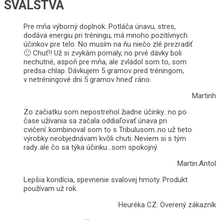
SVALSTVA
Pre mňa výborný doplnok. Potláča únavu, stres,
dodáva energiu pri tréningu, má mnoho pozitívnych
účinkov pre telo. No musím na ňu niečo zlé prezradiť
🙂 Chuť!! Už si zvykám pomaly, no prvé dávky boli
nechutné, aspoň pre mňa, ale zvládol som to, som
predsa chlap. Dávkujem 5 gramov pred tréningom,
v netréningové dni 5 gramov hneď ráno.
Martinh
Zo začiatku som nepostrehol žiadne účinky…no po
čase užívania sa začala oddiaľovať únava pri
cvičení..kombinoval som to s Tribulusom..no už tieto
výrobky neobjednávam kvôli chuti. Neviem si s tým
rady..ale čo sa týka účinku…som spokojný.
Martin.Antol
Lepšia kondícia, spevnenie svalovej hmoty. Produkt
používam už rok.
Heuréka CZ: Overený zákazník