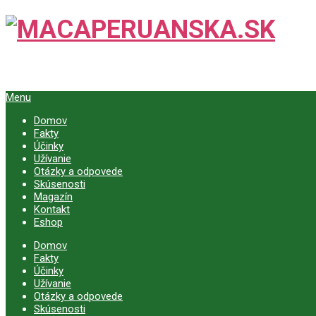
Menu
Domov
Fakty
Účinky
Užívanie
Otázky a odpovede
Skúsenosti
Magazín
Kontakt
Eshop
Domov
Fakty
Účinky
Užívanie
Otázky a odpovede
Skúsenosti