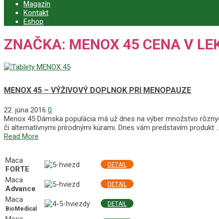
Magazín
Kontakt
Eshop
ZNAČKA:
MENOX 45 CENA V LE
MENOX 45 – VÝŽIVOVÝ DOPLNOK PRI MENOPAUZE
22. júna 2016
0
Menox 45 Dámska populácia má už dnes na výber množstvo rôznych
či alternatívnymi prírodnými kúrami. Dnes vám predstavím produkt 
Read More
NAJLEPŠIE MACA PRODUKTY
Maca
DETAIL
FORTE
Maca
DETAIL
Advance
Maca
DETAIL
BioMedical