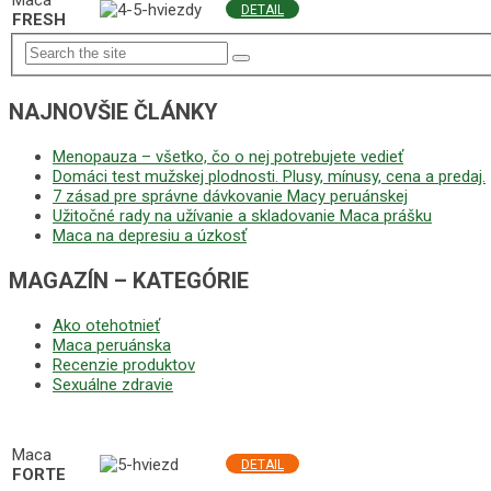
Maca
DETAIL
FRESH
NAJNOVŠIE ČLÁNKY
Menopauza – všetko, čo o nej potrebujete vedieť
Domáci test mužskej plodnosti. Plusy, mínusy, cena a predaj.
7 zásad pre správne dávkovanie Macy peruánskej
Užitočné rady na užívanie a skladovanie Maca prášku
Maca na depresiu a úzkosť
MAGAZÍN – KATEGÓRIE
Ako otehotnieť
Maca peruánska
Recenzie produktov
Sexuálne zdravie
NAJLEPŠIE MACA PRODUKTY
Maca
DETAIL
FORTE