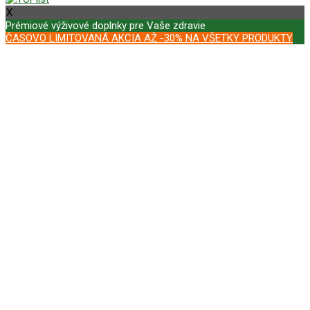
X
Prémiové výživové doplnky pre Vaše zdravie
ČASOVO LIMITOVANÁ AKCIA AŽ -30% NA VŠETKY PRODUKTY