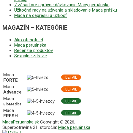
7 zásad pre správne dávkovanie Macy peruánskej
Užitočné rady na užívanie a skladovanie Maca prášku
Maca na depresiu a úzkosť
MAGAZÍN – KATEGÓRIE
Ako otehotnieť
Maca peruánska
Recenzie produktov
Sexuálne zdravie
NAJLEPŠIE MACA PRODUKTY
Maca
DETAIL
FORTE
Maca
DETAIL
Advance
Maca
DETAIL
BioMedical
Maca
DETAIL
FRESH
MacaPeruanska.sk
Copyright © 2026.
Superpotravina 21. storočia:
Maca peruánska