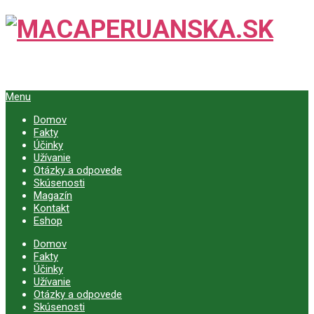
Menu
Domov
Fakty
Účinky
Užívanie
Otázky a odpovede
Skúsenosti
Magazín
Kontakt
Eshop
Domov
Fakty
Účinky
Užívanie
Otázky a odpovede
Skúsenosti