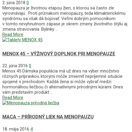
2. júna 2018
0
Menopauza je životnou etapou žien, s ktorou sa často zle
vyrovnávajú. Proti príznakom menopauzy, teda klimakterickému
syndrómu sa však dá bojovať. Veľmi dobrým pomocníkom
v tomto nevyhnutnom zápase je okrem zmeny životného štýlu aj
zmena stravovania. Bylinky …
Read More
MENOX 45 – VÝŽIVOVÝ DOPLNOK PRI MENOPAUZE
22. júna 2016
0
Menox 45 Dámska populácia má už dnes na výber množstvo
rôznych prípravkov, ktorými môže zmierniť nepríjemné situácie
spojené s prechodom. Každá žena si môže vybrať medzi
hormonálnou liečbou či alternatívnymi prírodnými kúrami. Dnes
vám predstavím produkt …
Read More
MACA – PRÍRODNÝ LIEK NA MENOPAUZU
18. mája 2016
4