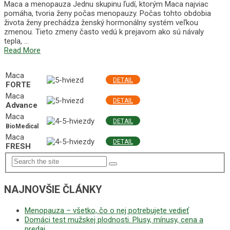
Maca a menopauza Jednu skupinu ľudí, ktorým Maca najviac
pomáha, tvoria ženy počas menopauzy. Počas tohto obdobia
života ženy prechádza ženský hormonálny systém veľkou
zmenou. Tieto zmeny často vedú k prejavom ako sú návaly
tepla, …
Read More
NAJLEPŠIE MACA PRODUKTY
Maca
DETAIL
FORTE
Maca
DETAIL
Advance
Maca
DETAIL
BioMedical
Maca
DETAIL
FRESH
NAJNOVŠIE ČLÁNKY
Menopauza – všetko, čo o nej potrebujete vedieť
Domáci test mužskej plodnosti. Plusy, mínusy, cena a
predaj.