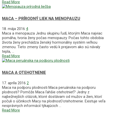
Read More
MACA – PRÍRODNÝ LIEK NA MENOPAUZU
18. mája 2016
4
Maca a menopauza Jednu skupinu ľudí, ktorým Maca najviac
pomáha, tvoria ženy počas menopauzy. Počas tohto obdobia
života ženy prechádza ženský hormonálny systém veľkou
zmenou. Tieto zmeny často vedú k prejavom ako sú návaly
tepla, …
Read More
MACA A OTEHOTNENIE
17. apríla 2016
2
Maca na podporu plodnosti Maca peruánska na podporu
plodnosti? Pomôže Maca ľahšie otehotnieť? Jedny z
najbežnejších otázok, ktoré dostávam od mužov a žien, ktorí
počuli o účinkoch Macy na plodnosť/otehotnenie. Existuje veľa
nesprávnych informácií týkajúcich …
Read More