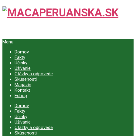
Menu
Domov
Fakty
Účinky
Užívanie
Otázky a odpovede
Skúsenosti
Magazín
Kontakt
Eshop
Domov
Fakty
Účinky
Užívanie
Otázky a odpovede
Skúsenosti