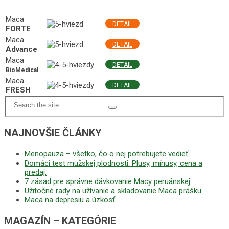
NAJLEPŠIE MACA PRODUKTY
Maca
DETAIL
FORTE
Maca
DETAIL
Advance
Maca
DETAIL
BioMedical
Maca
DETAIL
FRESH
NAJNOVŠIE ČLÁNKY
Menopauza – všetko, čo o nej potrebujete vedieť
Domáci test mužskej plodnosti. Plusy, mínusy, cena a
predaj.
7 zásad pre správne dávkovanie Macy peruánskej
Užitočné rady na užívanie a skladovanie Maca prášku
Maca na depresiu a úzkosť
MAGAZÍN – KATEGÓRIE