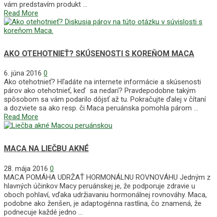
vám predstavím produkt …
Read More
AKO OTEHOTNIEŤ? SKÚSENOSTI S KOREŇOM MACA
6. júna 2016
0
Ako otehotnieť? Hľadáte na internete informácie a skúsenosti
párov ako otehotnieť, keď sa nedarí? Pravdepodobne takým
spôsobom sa vám podarilo dôjsť až tu. Pokračujte ďalej v čítaní
a dozviete sa ako resp. či Maca peruánska pomohla párom …
Read More
MACA NA LIEČBU AKNÉ
28. mája 2016
0
MACA POMÁHA UDRŽAŤ HORMONÁLNU ROVNOVÁHU Jedným z
hlavných účinkov Macy peruánskej je, že podporuje zdravie u
oboch pohlaví, vďaka udržiavaniu hormonálnej rovnováhy. Maca,
podobne ako ženšen, je adaptogénna rastlina, čo znamená, že
podnecuje každé jedno …