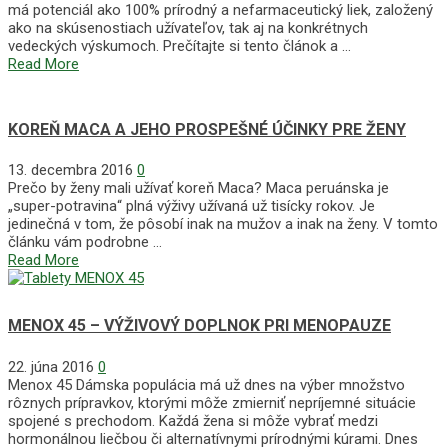
má potenciál ako 100% prírodný a nefarmaceutický liek, založený
ako na skúsenostiach užívateľov, tak aj na konkrétnych
vedeckých výskumoch. Prečítajte si tento článok a …
Read More
KOREŇ MACA A JEHO PROSPEŠNÉ ÚČINKY PRE ŽENY
13. decembra 2016
0
Prečo by ženy mali užívať koreň Maca? Maca peruánska je
„super-potravina“ plná výživy užívaná už tisícky rokov. Je
jedinečná v tom, že pôsobí inak na mužov a inak na ženy. V tomto
článku vám podrobne …
Read More
MENOX 45 – VÝŽIVOVÝ DOPLNOK PRI MENOPAUZE
22. júna 2016
0
Menox 45 Dámska populácia má už dnes na výber množstvo
rôznych prípravkov, ktorými môže zmierniť nepríjemné situácie
spojené s prechodom. Každá žena si môže vybrať medzi
hormonálnou liečbou či alternatívnymi prírodnými kúrami. Dnes