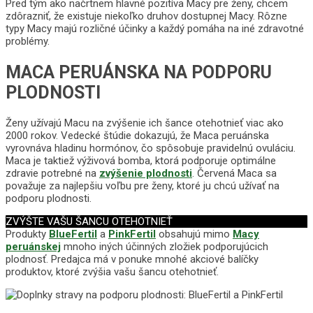
Pred tým ako načrtnem hlavné pozitíva Macy pre ženy, chcem
zdôrazniť, že existuje niekoľko druhov dostupnej Macy. Rôzne
typy Macy majú rozličné účinky a každý pomáha na iné zdravotné
problémy.
MACA PERUÁNSKA NA PODPORU
PLODNOSTI
Ženy užívajú Macu na zvýšenie ich šance otehotnieť viac ako
2000 rokov. Vedecké štúdie dokazujú, že Maca peruánska
vyrovnáva hladinu hormónov, čo spôsobuje pravidelnú ovuláciu.
Maca je taktiež výživová bomba, ktorá podporuje optimálne
zdravie potrebné na
zvýšenie plodnosti
. Červená Maca sa
považuje za najlepšiu voľbu pre ženy, ktoré ju chcú užívať na
podporu plodnosti.
ZVÝŠTE VAŠU ŠANCU OTEHOTNIEŤ
Produkty
BlueFertil
a
PinkFertil
obsahujú mimo
Macy
peruánskej
mnoho iných účinných zložiek podporujúcich
plodnosť. Predajca má v ponuke mnohé akciové balíčky
produktov, ktoré zvýšia vašu šancu otehotnieť.