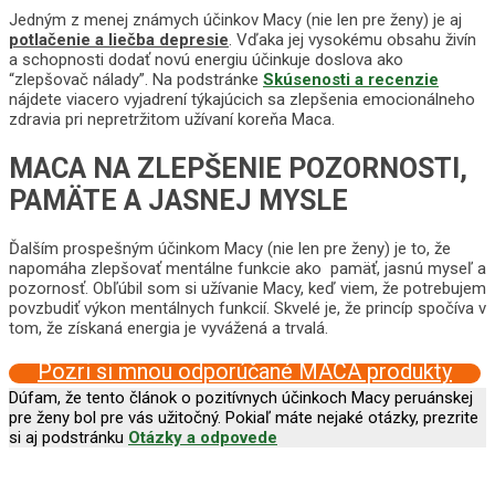
Jedným z menej známych účinkov Macy (nie len pre ženy) je aj
potlačenie a liečba depresie
. Vďaka jej vysokému obsahu živín
a schopnosti dodať novú energiu účinkuje doslova ako
“zlepšovač nálady”. Na podstránke
Skúsenosti a recenzie
nájdete viacero vyjadrení týkajúcich sa zlepšenia emocionálneho
zdravia pri nepretržitom užívaní koreňa Maca.
MACA NA ZLEPŠENIE POZORNOSTI,
PAMÄTE A JASNEJ MYSLE
Ďalším prospešným účinkom Macy (nie len pre ženy) je to, že
napomáha zlepšovať mentálne funkcie ako pamäť, jasnú myseľ a
pozornosť. Obľúbil som si užívanie Macy, keď viem, že potrebujem
povzbudiť výkon mentálnych funkcií. Skvelé je, že princíp spočíva v
tom, že získaná energia je vyvážená a trvalá.
Pozri si mnou odporúčané MACA produkty
Dúfam, že tento článok o pozitívnych účinkoch Macy peruánskej
pre ženy bol pre vás užitočný. Pokiaľ máte nejaké otázky, prezrite
si aj podstránku
Otázky a odpovede