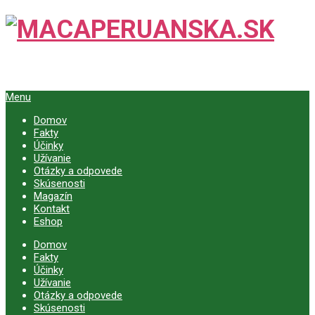
Menu
Domov
Fakty
Účinky
Užívanie
Otázky a odpovede
Skúsenosti
Magazín
Kontakt
Eshop
Domov
Fakty
Účinky
Užívanie
Otázky a odpovede
Skúsenosti