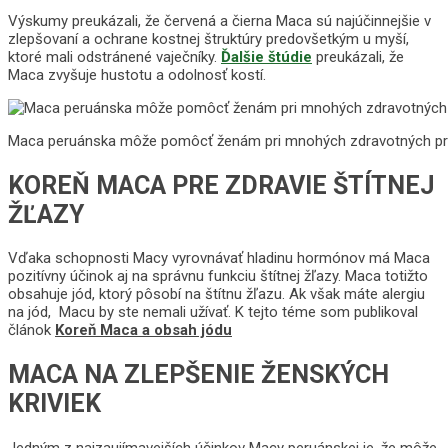
Výskumy preukázali, že červená a čierna Maca sú najúčinnejšie v
zlepšovaní a ochrane kostnej štruktúry predovšetkým u myší,
ktoré mali odstránené vaječníky.
Ďalšie štúdie
preukázali, že
Maca zvyšuje hustotu a odolnosť kostí.
Maca peruánska môže pomôcť ženám pri mnohých zdravotných p
KOREŇ MACA PRE ZDRAVIE ŠTÍTNEJ
ŽĽAZY
Vďaka schopnosti Macy vyrovnávať hladinu hormónov má Maca
pozitívny účinok aj na správnu funkciu štítnej žľazy. Maca totižto
obsahuje jód, ktorý pôsobí na štítnu žľazu. Ak však máte alergiu
na jód, Macu by ste nemali užívať. K tejto téme som publikoval
článok
Koreň Maca a obsah jódu
MACA NA ZLEPŠENIE ŽENSKÝCH
KRIVIEK
Jedným z najzaujímavejších účinkov Macy peruánskej je, že môže