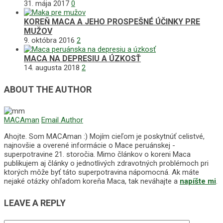
31. mája 2017
0
KOREŇ MACA A JEHO PROSPEŠNÉ ÚČINKY PRE
MUŽOV
9. októbra 2016
2
MACA NA DEPRESIU A ÚZKOSŤ
14. augusta 2018
2
ABOUT THE AUTHOR
MACAman
Email Author
Ahojte. Som MACAman :) Mojím cieľom je poskytnúť celistvé,
najnovšie a overené informácie o Mace peruánskej -
superpotravine 21. storočia. Mimo článkov o koreni Maca
publikujem aj články o jednotlivých zdravotných problémoch pri
ktorých môže byť táto superpotravina nápomocná. Ak máte
nejaké otázky ohľadom koreňa Maca, tak neváhajte a
napíšte mi
.
LEAVE A REPLY