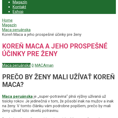
Magazín
Kontakt
Eshop
Home
Magazín
Maca peruánska
Koreň Maca a jeho prospešné účinky pre ženy
KOREŇ MACA A JEHO PROSPEŠNÉ
ÚČINKY PRE ŽENY
Maca peruánska
0
MACAman
PREČO BY ŽENY MALI UŽÍVAŤ KOREŇ
MACA?
Maca peruánska
je „super-potravina“ plná výživy užívaná už
tisícky rokov. Je jedinečná v tom, že pôsobí inak na mužov a inak
na ženy. V tomto článku vám podrobne popíšem, prečo by mali
ženy užívať túto skvelú potravinu.