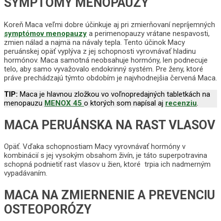
SYMPTÓMY MENOPAUZY
Koreň Maca veľmi dobre účinkuje aj pri zmierňovaní nepríjemných
symptómov menopauzy
a perimenopauzy vrátane nespavosti,
zmien nálad a najmä na návaly tepla. Tento účinok Macy
peruánskej opäť vyplýva z jej schopnosti vyrovnávať hladinu
hormónov. Maca samotná neobsahuje hormóny, len podnecuje
telo, aby samo vyvažovalo endokrinný systém. Pre ženy, ktoré
práve prechádzajú týmto obdobím je najvhodnejšia červená Maca.
TIP:
Maca je hlavnou zložkou vo voľnopredajných tabletkách na
menopauzu
MENOX 45
o ktorých som napísal aj
recenziu
.
MACA PERUÁNSKA NA RAST VLASOV
Opäť. Vďaka schopnostiam Macy vyrovnávať hormóny v
kombinácií s jej vysokým obsahom živín, je táto superpotravina
schopná podnietiť rast vlasov u žien, ktoré trpia ich nadmerným
vypadávaním.
MACA NA ZMIERNENIE A PREVENCIU
OSTEOPORÓZY