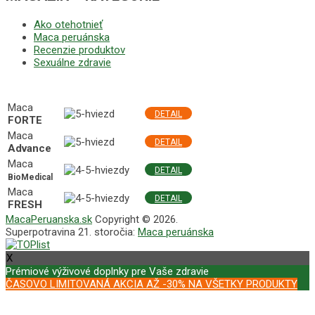
Ako otehotnieť
Maca peruánska
Recenzie produktov
Sexuálne zdravie
NAJLEPŠIE MACA PRODUKTY
Maca
DETAIL
FORTE
Maca
DETAIL
Advance
Maca
DETAIL
BioMedical
Maca
DETAIL
FRESH
MacaPeruanska.sk
Copyright © 2026.
Superpotravina 21. storočia:
Maca peruánska
X
Prémiové výživové doplnky pre Vaše zdravie
ČASOVO LIMITOVANÁ AKCIA AŽ -30% NA VŠETKY PRODUKTY