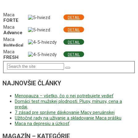
NAJLEPŠIE MACA PRODUKTY
Maca
DETAIL
FORTE
Maca
DETAIL
Advance
Maca
DETAIL
BioMedical
Maca
DETAIL
FRESH
NAJNOVŠIE ČLÁNKY
Menopauza – všetko, čo o nej potrebujete vedieť
Domáci test mužskej plodnosti. Plusy, mínusy, cena a
predaj.
7 zásad pre správne dávkovanie Macy peruánskej
Užitočné rady na užívanie a skladovanie Maca prášku
Maca na depresiu a úzkosť
MAGAZÍN – KATEGÓRIE