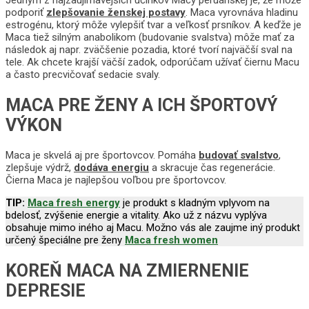
podporiť
zlepšovanie ženskej postavy
. Maca vyrovnáva hladinu
estrogénu, ktorý môže vylepšiť tvar a veľkosť prsníkov. A keďže je
Maca tiež silným anabolikom (budovanie svalstva) môže mať za
následok aj napr. zväčšenie pozadia, ktoré tvorí najväčší sval na
tele. Ak chcete krajší väčší zadok, odporúčam užívať čiernu Macu
a často precvičovať sedacie svaly.
MACA PRE ŽENY A ICH ŠPORTOVÝ
VÝKON
Maca je skvelá aj pre športovcov. Pomáha
budovať svalstvo
,
zlepšuje výdrž,
dodáva energiu
a skracuje čas regenerácie.
Čierna Maca je najlepšou voľbou pre športovcov.
TIP:
Maca fresh energy
je produkt s kladným vplyvom na
bdelosť, zvýšenie energie a vitality. Ako už z názvu vyplýva
obsahuje mimo iného aj Macu. Možno vás ale zaujme iný produkt
určený špeciálne pre ženy
Maca fresh women
KOREŇ MACA NA ZMIERNENIE
DEPRESIE