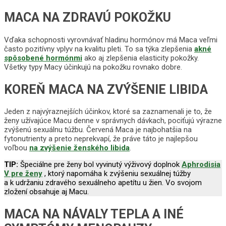
MACA NA ZDRAVÚ POKOŽKU
Vďaka schopnosti vyrovnávať hladinu hormónov má Maca veľmi
často pozitívny vplyv na kvalitu pleti. To sa týka zlepšenia
akné
spôsobené hormónmi
ako aj zlepšenia elasticity pokožky.
Všetky typy Macy účinkujú na pokožku rovnako dobre.
KOREŇ MACA NA ZVÝŠENIE LIBIDA
Jeden z najvýraznejších účinkov, ktoré sa zaznamenali je to, že
ženy užívajúce Macu denne v správnych dávkach, pociťujú výrazne
zvýšenú sexuálnu túžbu. Červená Maca je najbohatšia na
fytonutrienty a preto neprekvapí, že práve táto je najlepšou
voľbou
na zvýšenie ženského libida
.
TIP:
Špeciálne pre ženy bol vyvinutý výživový doplnok
Aphrodisia
V pre ženy
, ktorý napomáha k zvýšeniu sexuálnej túžby
a k udržaniu zdravého sexuálneho apetítu u žien. Vo svojom
zložení obsahuje aj Macu.
MACA NA NÁVALY TEPLA A INÉ